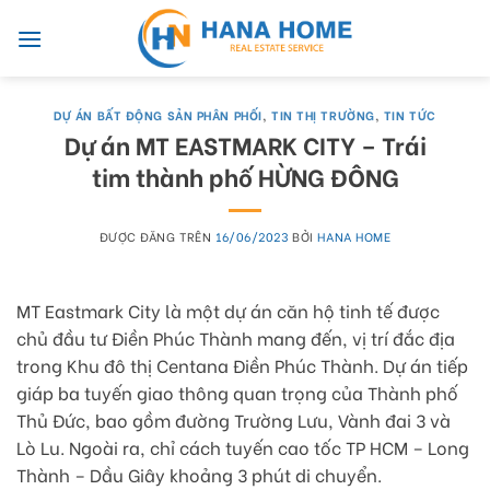
Skip
to
content
DỰ ÁN BẤT ĐỘNG SẢN PHÂN PHỐI
,
TIN THỊ TRƯỜNG
,
TIN TỨC
Dự án MT EASTMARK CITY – Trái
tim thành phố HỪNG ĐÔNG
ĐƯỢC ĐĂNG TRÊN
16/06/2023
BỞI
HANA HOME
MT Eastmark City là một dự án căn hộ tinh tế được
chủ đầu tư Điền Phúc Thành mang đến, vị trí đắc địa
trong Khu đô thị Centana Điền Phúc Thành. Dự án tiếp
giáp ba tuyến giao thông quan trọng của Thành phố
Thủ Đức, bao gồm đường Trường Lưu, Vành đai 3 và
Lò Lu. Ngoài ra, chỉ cách tuyến cao tốc TP HCM – Long
Thành – Dầu Giây khoảng 3 phút di chuyển.