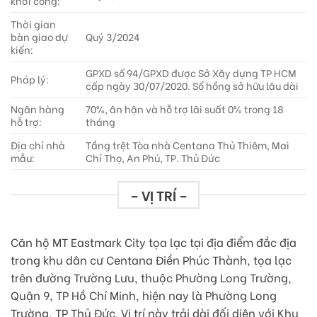
khởi công:
Thời gian
bàn giao dự
Quý 3/2024
kiến:
GPXD số 94/GPXD được Sở Xây dựng TP HCM
Pháp lý:
cấp ngày 30/07/2020. Sổ hồng sở hữu lâu dài
Ngân hàng
70%, ân hận và hỗ trợ lãi suất 0% trong 18
hỗ trợ:
tháng
Địa chỉ nhà
Tầng trệt Tòa nhà Centana Thủ Thiêm, Mai
mẫu:
Chí Thọ, An Phú, TP. Thủ Đức
– VỊ TRÍ –
Căn hộ MT Eastmark City tọa lạc tại địa điểm đắc địa
trong khu dân cư Centana Điền Phúc Thành, tọa lạc
trên đường Trường Lưu, thuộc Phường Long Trường,
Quận 9, TP Hồ Chí Minh, hiện nay là Phường Long
Trường, TP Thủ Đức. Vị trí này trải dài đối diện với Khu