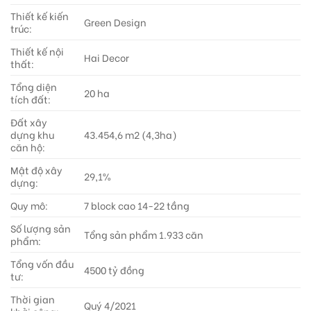
Thiết kế kiến
Green Design
trúc:
Thiết kế nội
Hai Decor
thất:
Tổng diện
20 ha
tích đất:
Đất xây
dựng khu
43.454,6 m2 (4,3ha)
căn hộ:
Mật độ xây
29,1%
dựng:
Quy mô:
7 block cao 14-22 tầng
Số lượng sản
Tổng sản phẩm 1.933 căn
phẩm:
Tổng vốn đầu
4500 tỷ đồng
tư:
Thời gian
Quý 4/2021