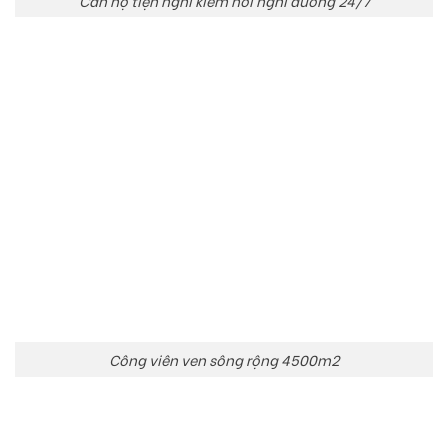
Căn hộ tiện nghi kiêm nơi nghỉ dưỡng 24/7
Công viên ven sông rộng 4500m2