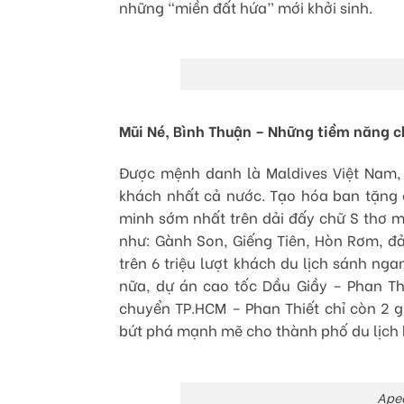
những “miền đất hứa” mới khởi sinh.
Mũi Né, Bình Thuận – Những tiềm năng c
Được mệnh danh là Maldives Việt Nam, 
khách nhất cả nước. Tạo hóa ban tặng 
minh sớm nhất trên dải đấy chữ S thơ 
như: Gành Son, Giếng Tiên, Hòn Rơm, đ
trên 6 triệu lượt khách du lịch sánh n
nữa, dự án cao tốc Dầu Giầy – Phan Thi
chuyển TP.HCM – Phan Thiết chỉ còn 2 g
bứt phá mạnh mẽ cho thành phố du lịch b
Ape