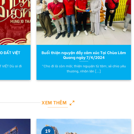
O ĐẤT VIỆT
Buổi thiện nguyện đầy cảm xúc Tại Chùa Lâm
Quang ngày 7/4/2024
VIỆT Dù ai đi
“Cho đi là còn mãi; thiện nguyện từ tâm; sẻ chia yêu
thương, nhân lên [...]
XEM THÊM
19