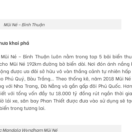
Mũi Né – Bình Thuận
hưa khai phá
Mũi Né – Bình Thuận luôn nằm trong top 5 bãi biển thu
cho Mũi Né 192km đường bờ biển dài. Nơi đón ánh nắng 
mộng được ưa đãi sở hữu vô vàn thắng cảnh tự nhiên hấp
ảo Phú Quý, Bàu Trắng… Theo thống kê, năm 2018 Mũi Né
gang với Nha Trang, Đà Nẵng và gần gấp đôi Phú Quốc. Hơn
ết với tổng vốn đầy tư 18.000 tỷ đồng rút ngắn thời gia
iờ lái xe, sân bay Phan Thiết được đưa vào sử dụng sẽ tạ
iển trong tương lai.
c Mandala Wyndham Mũi Né