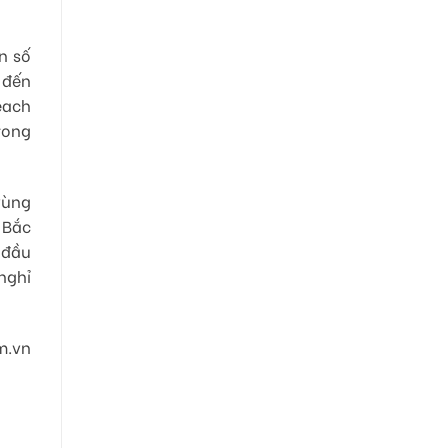
n số
 đến
each
rong
vùng
 Bắc
 đầu
nghỉ
m.vn