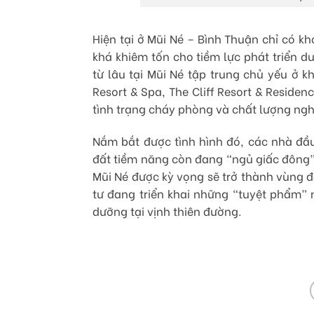
Hiện tại ở Mũi Né – Bình Thuận chỉ có 
khá khiêm tốn cho tiềm lực phát triển du
từ lâu tại Mũi Né tập trung chủ yếu ở k
Resort & Spa, The Cliff Resort & Reside
tình trạng cháy phòng và chất lượng ngh
Nắm bắt được tình hình đó, các nhà đầ
đất tiềm năng còn đang “ngủ giấc đông”
Mũi Né được kỳ vọng sẽ trở thành vùng đ
tư đang triển khai những “tuyệt phẩm” 
dưỡng tại vịnh thiên đường.