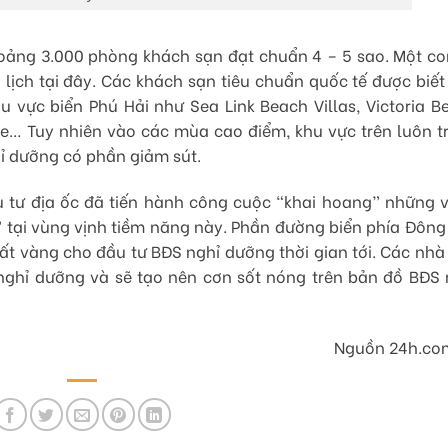
khoảng 3.000 phòng khách sạn đạt chuẩn 4 – 5 sao. Một co
 lịch tại đây. Các khách sạn tiêu chuẩn quốc tế được biết
hu vực biển Phú Hải như Sea Link Beach Villas, Victoria B
nce… Tuy nhiên vào các mùa cao điểm, khu vực trên luôn t
ỉ dưỡng có phần giảm sút.
u tư địa ốc đã tiến hành công cuộc “khai hoang” những 
 tại vùng vịnh tiềm năng này. Phần đường biển phía Đông
ất vàng cho đầu tư BĐS nghỉ dưỡng thời gian tới. Các nhà
nghỉ dưỡng và sẽ tạo nên cơn sốt nóng trên bản đồ BĐS 
Nguồn 24h.co