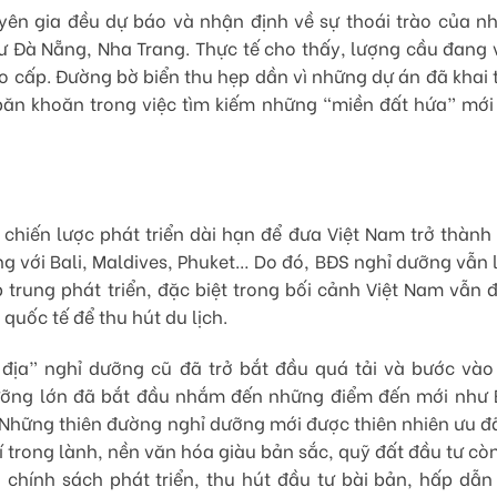
ên gia đều dự báo và nhận định về sự thoái trào của n
 Đà Nẵng, Nha Trang. Thực tế cho thấy, lượng cầu đang 
o cấp. Đường bờ biển thu hẹp dần vì những dự án đã khai 
băn khoăn trong việc tìm kiếm những “miền đất hứa” mới
 chiến lược phát triển dài hạn để đưa Việt Nam trở thành
ng với Bali, Maldives, Phuket… Do đó, BĐS nghỉ dưỡng vẫn 
 trung phát triển, đặc biệt trong bối cảnh Việt Nam vẫn 
quốc tế để thu hút du lịch.
địa” nghỉ dưỡng cũ đã trở bắt đầu quá tải và bước vào 
dưỡng lớn đã bắt đầu nhắm đến những điểm đến mới như 
 Những thiên đường nghỉ dưỡng mới được thiên nhiên ưu đã
í trong lành, nền văn hóa giàu bản sắc, quỹ đất đầu tư còn
chính sách phát triển, thu hút đầu tư bài bản, hấp dẫn