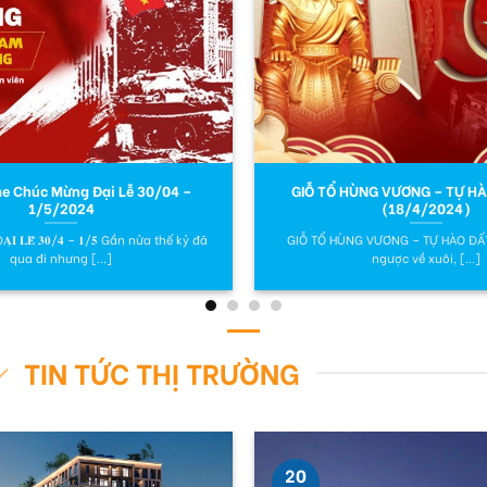
 Chúc Mừng Đại Lễ 30/04 –
GIỖ TỔ HÙNG VƯƠNG – TỰ HÀ
1/5/2024
(18/4/2024)
 Đ𝐀̣𝐈 𝐋𝐄̂̃ 𝟑𝟎/𝟒 – 𝟏/𝟓 Gần nửa thế kỷ đã
GIỖ TỔ HÙNG VƯƠNG – TỰ HÀO ĐẤT 
qua đi nhưng [...]
ngược về xuôi, [...]
TIN TỨC THỊ TRƯỜNG
20