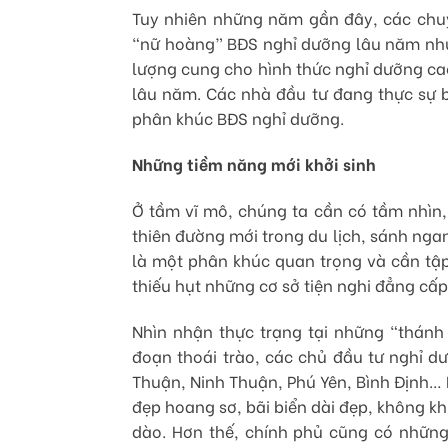
Tuy nhiên những năm gần đây, các chuy
“nữ hoàng” BĐS nghỉ dưỡng lâu năm như
lượng cung cho hình thức nghỉ dưỡng ca
lâu năm. Các nhà đầu tư đang thực sự 
phân khúc BĐS nghỉ dưỡng.
Những tiềm năng mới khởi sinh
Ở tầm vĩ mô, chúng ta cần có tầm nhìn,
thiên đường mới trong du lịch, sánh nga
là một phân khúc quan trọng và cần tập
thiếu hụt những cơ sở tiện nghi đẳng cấp 
Nhìn nhận thực trạng tại những “thánh 
đoạn thoái trào, các chủ đầu tư nghỉ 
Thuận, Ninh Thuận, Phú Yên, Bình Định…
đẹp hoang sơ, bãi biển dài đẹp, không kh
dào. Hơn thế, chính phủ cũng có những 