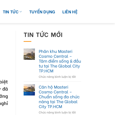
TIN TỨC
TUYỂN DỤNG
LIÊN HỆ
TIN TỨC MỚI
Phân khu Masteri
Cosmo Central –
Tâm điểm sống & đầu
tư tại The Global City
TP.HCM
ở
Chức năng bình luận bị tắt
biệt
Phân
khu
Căn hộ Masteri
y đã
Masteri
Cosmo Central –
Cosmo
ưỡng
Chuẩn sống đa chức
Central
năng tại The Global
nghỉ
–
City TP.HCM
Tâm
điểm
ở
Chức năng bình luận bị tắt