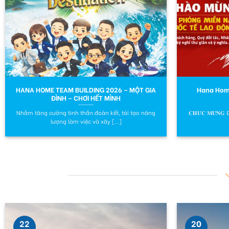
HANA HOME TEAM BUILDING 2026 – MỘT GIA
Hana Home
ĐÌNH – CHƠI HẾT MÌNH
Nhằm tăng cường tinh thần đoàn kết, tái tạo năng
𝐂𝐇𝐔́𝐂 𝐌𝐔̛̀𝐍
lượng làm việc và xây [...]
22
20