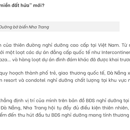
miền đất hứa” mới?
Đường bờ biển Nha Trang
h của thiên đường nghỉ dưỡng cao cấp tại Việt Nam. Từ
ới một loạt các dự án đẳng cấp quốc tế như Intercontinen
aza… và hàng loạt dự án đình đám khác đã được khai trươ
, quy hoạch thành phố trẻ, giao thương quốc tế, Đà Nẵng 
án resort và condotel nghỉ dưỡng chất lượng tại khu vực 
hẳng định vị trí của mình trên bản đồ BĐS nghỉ dưỡng tại 
c Đà Nẵng, Nha Trang hội tụ đầy đủ điều kiện thiên nhiên,
điểm đến thu hút đầu tư BĐS nghỉ dưỡng mang tính thương