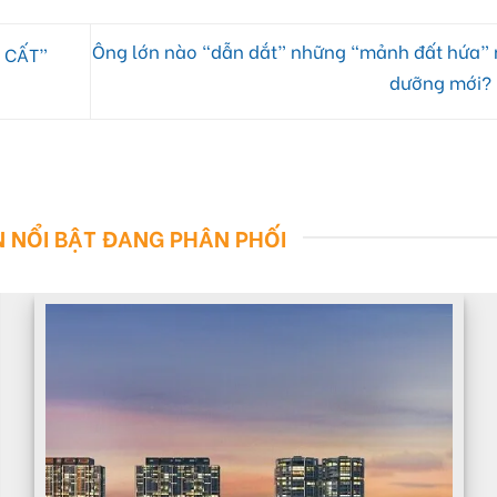
Ông lớn nào “dẫn dắt” những “mảnh đất hứa” 
 CẤT”
dưỡng mới?
 NỔI BẬT ĐANG PHÂN PHỐI