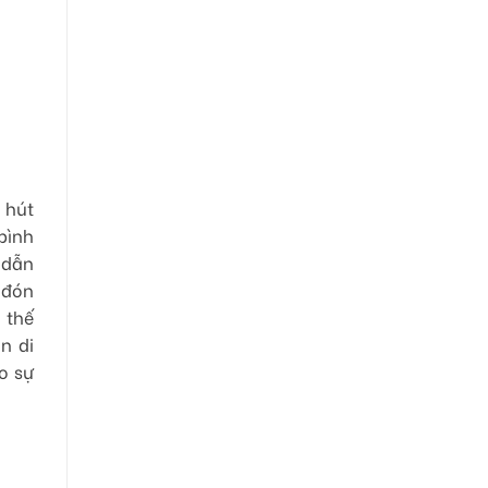
 hút
bình
 dẫn
 đón
 thế
n di
o sự