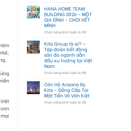
sống
Căn
&
hộ
HANA HOME TEAM
đầu
Masteri
BUILDING 2026 – MỘT
tư
Cosmo
GIA ĐÌNH – CHƠI HẾT
tại
Central
MÌNH
The
–
Global
Chuẩn
ở
Chức năng bình luận bị tắt
City
sống
HANA
TP.HCM
đa
HOME
Kita Group là ai? —
 năm
chức
TEAM
Tập đoàn bất động
năng
tal,
BUILDING
sản đa ngành dẫn
tại
2026
ng.
đầu xu hướng tại Việt
The
–
Nam
Global
MỘT
City
GIA
xứng
ở
Chức năng bình luận bị tắt
TP.HCM
ĐÌNH
Kita
miền
–
Group
Căn Hộ Ansana By
CHƠI
là
Kita – Đẳng Cấp Tại
HẾT
ai?
Mặt Tiền Võ Văn Kiệt
MÌNH
—
Việt
ở
Chức năng bình luận bị tắt
Tập
Căn
đoàn
 con
Hộ
bất
 mại
Ansana
động
By
sản
Kita
đa