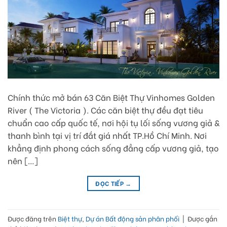
Chính thức mở bán 63 Căn Biệt Thự Vinhomes Golden
River ( The Victoria ). Các căn biệt thự đều đạt tiêu
chuẩn cao cấp quốc tế, nơi hội tụ lối sống vương giả &
thanh bình tại vị trí đắt giá nhất TP.Hồ Chí Minh. Nơi
khẳng định phong cách sống đẳng cấp vương giả, tạo
nên […]
ĐỌC TIẾP
→
Được đăng trên
Biệt thự
,
Dự án Bất động sản phân phối
|
Được gắn