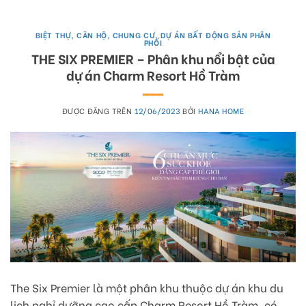
BIỆT THỰ
,
CĂN HỘ, CHUNG CƯ
,
DỰ ÁN BẤT ĐỘNG SẢN PHÂN
PHỐI
THE SIX PREMIER – Phân khu nổi bật của
dự án Charm Resort Hồ Tràm
ĐƯỢC ĐĂNG TRÊN
12/06/2023
BỞI
HANA HOME
The Six Premier là một phân khu thuộc dự án khu du
lịch nghỉ dưỡng cao cấp Charm Resort Hồ Tràm, có