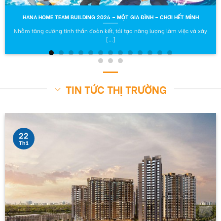
HANA HOME TEAM BUILDING 2026 – MỘT GIA ĐÌNH – CHƠI HẾT MÌNH
Nhằm tăng cường tinh thần đoàn kết, tái tạo năng lượng làm việc và xây
[...]
TIN TỨC THỊ TRƯỜNG
22
Th1