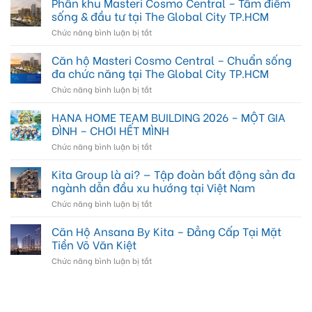
Phân khu Masteri Cosmo Central – Tâm điểm
sống & đầu tư tại The Global City TP.HCM
ở
Chức năng bình luận bị tắt
Phân
khu
Căn hộ Masteri Cosmo Central – Chuẩn sống
Masteri
đa chức năng tại The Global City TP.HCM
Cosmo
ở
Chức năng bình luận bị tắt
Central
Căn
–
hộ
HANA HOME TEAM BUILDING 2026 – MỘT GIA
Tâm
Masteri
điểm
ĐÌNH – CHƠI HẾT MÌNH
Cosmo
sống
ở
Chức năng bình luận bị tắt
Central
&
HANA
–
đầu
HOME
Kita Group là ai? — Tập đoàn bất động sản đa
Chuẩn
tư
TEAM
sống
ngành dẫn đầu xu hướng tại Việt Nam
tại
BUILDING
đa
The
ở
Chức năng bình luận bị tắt
2026
chức
Global
Kita
–
năng
City
Group
Căn Hộ Ansana By Kita – Đẳng Cấp Tại Mặt
MỘT
tại
TP.HCM
là
GIA
Tiền Võ Văn Kiệt
The
ai?
ĐÌNH
Global
ở
Chức năng bình luận bị tắt
—
–
City
Căn
Tập
CHƠI
TP.HCM
Hộ
đoàn
HẾT
Ansana
bất
MÌNH
By
động