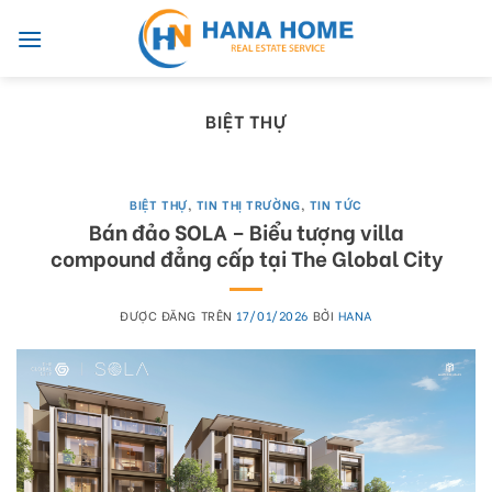
Skip
to
content
BIỆT THỰ
BIỆT THỰ
,
TIN THỊ TRƯỜNG
,
TIN TỨC
Bán đảo SOLA – Biểu tượng villa
compound đẳng cấp tại The Global City
ĐƯỢC ĐĂNG TRÊN
17/01/2026
BỞI
HANA