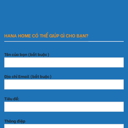
HANA HOME CÓ THỂ GIÚP GÌ CHO BẠN?
Tên của bạn (bắt buộc)
Địa chỉ Email (bắt buộc)
Tiêu đề:
Thông điệp