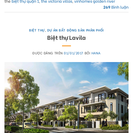
thẻ
biệt thự quận 1
,
the victoria villas
,
vinhomes golden river
269
Bình luận
BIỆT THỰ
,
DỰ ÁN BẤT ĐỘNG SẢN PHÂN PHỐI
Biệt thự Lavila
ĐƯỢC ĐĂNG TRÊN
01/01/2017
BỞI
HANA