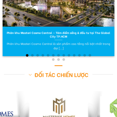
Phân khu Masteri Cosmo Central – Tâm điểm sống & đầu tư tại The Global
City TP.HCM
Phân khu Masteri Cosmo Central là sản phẩm cao tầng nổi bật nhất trong
đại [...]
ĐỐI TÁC CHIẾN LƯỢC