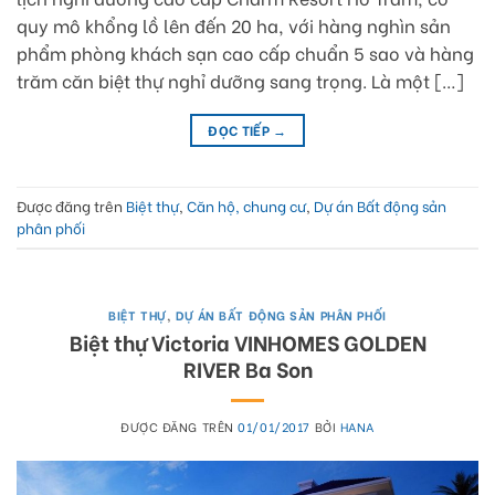
quy mô khổng lồ lên đến 20 ha, với hàng nghìn sản
phẩm phòng khách sạn cao cấp chuẩn 5 sao và hàng
trăm căn biệt thự nghỉ dưỡng sang trọng. Là một […]
ĐỌC TIẾP
→
Được đăng trên
Biệt thự
,
Căn hộ, chung cư
,
Dự án Bất động sản
phân phối
BIỆT THỰ
,
DỰ ÁN BẤT ĐỘNG SẢN PHÂN PHỐI
Biệt thự Victoria VINHOMES GOLDEN
RIVER Ba Son
ĐƯỢC ĐĂNG TRÊN
01/01/2017
BỞI
HANA