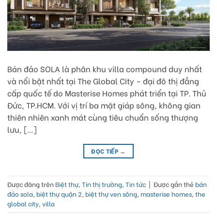
Bán đảo SOLA là phân khu villa compound duy nhất
và nổi bật nhất tại The Global City – đại đô thị đẳng
cấp quốc tế do Masterise Homes phát triển tại TP. Thủ
Đức, TP.HCM. Với vị trí ba mặt giáp sông, không gian
thiên nhiên xanh mát cùng tiêu chuẩn sống thượng
lưu, […]
ĐỌC TIẾP
→
Được đăng trên
Biệt thự
,
Tin thị trường
,
Tin tức
|
Được gắn thẻ
bán
đảo sola
,
biệt thự quận 2
,
biệt thự ven sông
,
masterise homes
,
the
global city
,
villa