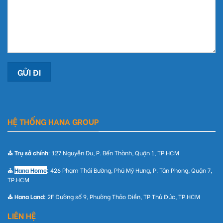
HỆ THỐNG HANA GROUP
⛪ Trụ sở chính
: 127 Nguyễn Du, P. Bến Thành, Quận 1, TP.HCM
⛪
Hana Home
:
426 Phạm Thái Bường, Phú Mỹ Hưng, P. Tân Phong, Quận 7,
TP.HCM
⛪ Hana Land:
2F Đường số 9, Phường Thảo Điền, TP Thủ Đức, TP.HCM
LIÊN HỆ