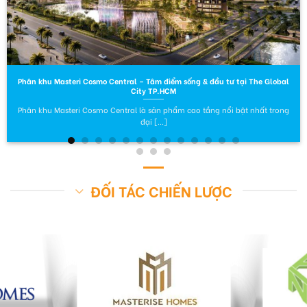
Phân khu Masteri Cosmo Central – Tâm điểm sống & đầu tư tại The Global
City TP.HCM
Phân khu Masteri Cosmo Central là sản phẩm cao tầng nổi bật nhất trong
đại [...]
ĐỐI TÁC CHIẾN LƯỢC