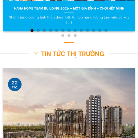
HANA HOME TEAM BUILDING 2026 – MỘT GIA ĐÌNH – CHƠI HẾT MÌNH
Nhằm tăng cường tinh thần đoàn kết, tái tạo năng lượng làm việc và xây
[...]
TIN TỨC THỊ TRƯỜNG
22
Th1