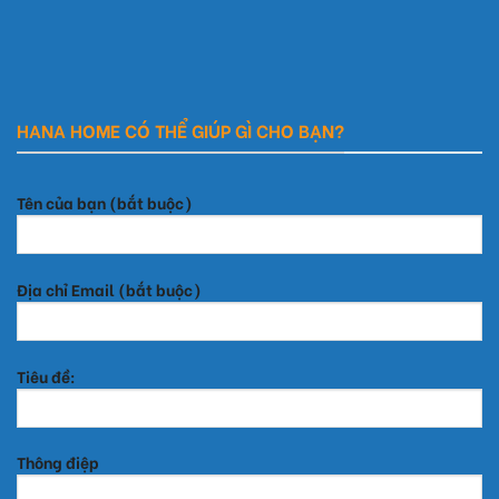
HANA HOME CÓ THỂ GIÚP GÌ CHO BẠN?
Tên của bạn (bắt buộc)
Địa chỉ Email (bắt buộc)
Tiêu đề:
Thông điệp