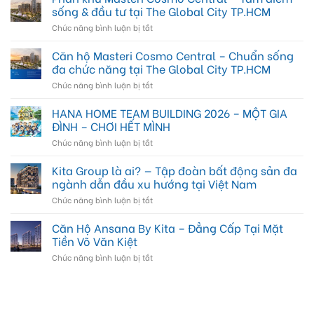
sống & đầu tư tại The Global City TP.HCM
ở
Chức năng bình luận bị tắt
Phân
khu
Căn hộ Masteri Cosmo Central – Chuẩn sống
Masteri
đa chức năng tại The Global City TP.HCM
Cosmo
ở
Chức năng bình luận bị tắt
Central
Căn
–
hộ
HANA HOME TEAM BUILDING 2026 – MỘT GIA
Tâm
Masteri
điểm
ĐÌNH – CHƠI HẾT MÌNH
Cosmo
sống
ở
Chức năng bình luận bị tắt
Central
&
HANA
–
đầu
HOME
Kita Group là ai? — Tập đoàn bất động sản đa
Chuẩn
tư
TEAM
sống
ngành dẫn đầu xu hướng tại Việt Nam
tại
BUILDING
đa
The
ở
Chức năng bình luận bị tắt
2026
chức
Global
Kita
–
năng
City
Group
Căn Hộ Ansana By Kita – Đẳng Cấp Tại Mặt
MỘT
tại
TP.HCM
là
GIA
Tiền Võ Văn Kiệt
The
ai?
ĐÌNH
Global
ở
Chức năng bình luận bị tắt
—
–
City
Căn
Tập
CHƠI
TP.HCM
Hộ
đoàn
HẾT
Ansana
bất
MÌNH
By
động