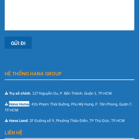
HỆ THỐNG HANA GROUP
⛪ Trụ sở chính
: 127 Nguyễn Du, P. Bến Thành, Quận 1, TP.HCM
⛪
Hana Home
:
426 Phạm Thái Bường, Phú Mỹ Hưng, P. Tân Phong, Quận 7,
TP.HCM
⛪ Hana Land:
2F Đường số 9, Phường Thảo Điền, TP Thủ Đức, TP.HCM
LIÊN HỆ