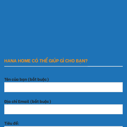
HANA HOME CÓ THỂ GIÚP GÌ CHO BẠN?
Tên của bạn (bắt buộc)
Địa chỉ Email (bắt buộc)
Tiêu đề: