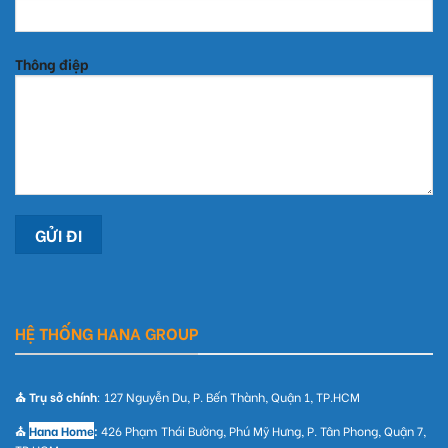
Thông điệp
HỆ THỐNG HANA GROUP
⛪ Trụ sở chính
: 127 Nguyễn Du, P. Bến Thành, Quận 1, TP.HCM
⛪
Hana Home
:
426 Phạm Thái Bường, Phú Mỹ Hưng, P. Tân Phong, Quận 7,