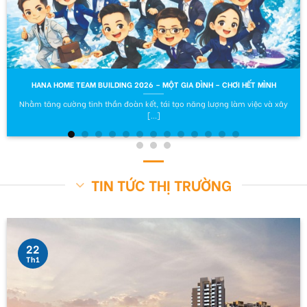
HANA HOME TEAM BUILDING 2026 – MỘT GIA ĐÌNH – CHƠI HẾT MÌNH
Nhằm tăng cường tinh thần đoàn kết, tái tạo năng lượng làm việc và xây
[...]
TIN TỨC THỊ TRƯỜNG
22
Th1