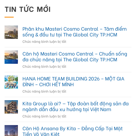
TIN TỨC MỚI
Phân khu Masteri Cosmo Central – Tâm điểm
sống & đầu tư tại The Global City TP.HCM
ở
Chức năng bình luận bị tắt
Phân
khu
Căn hộ Masteri Cosmo Central – Chuẩn sống
Masteri
đa chức năng tại The Global City TP.HCM
Cosmo
ở
Chức năng bình luận bị tắt
Central
Căn
–
hộ
HANA HOME TEAM BUILDING 2026 – MỘT GIA
Tâm
Masteri
điểm
ĐÌNH – CHƠI HẾT MÌNH
Cosmo
sống
ở
Chức năng bình luận bị tắt
Central
&
HANA
–
đầu
HOME
Kita Group là ai? — Tập đoàn bất động sản đa
Chuẩn
tư
TEAM
sống
ngành dẫn đầu xu hướng tại Việt Nam
tại
BUILDING
đa
The
ở
Chức năng bình luận bị tắt
2026
chức
Global
Kita
–
năng
City
Group
Căn Hộ Ansana By Kita – Đẳng Cấp Tại Mặt
MỘT
tại
TP.HCM
là
GIA
Tiền Võ Văn Kiệt
The