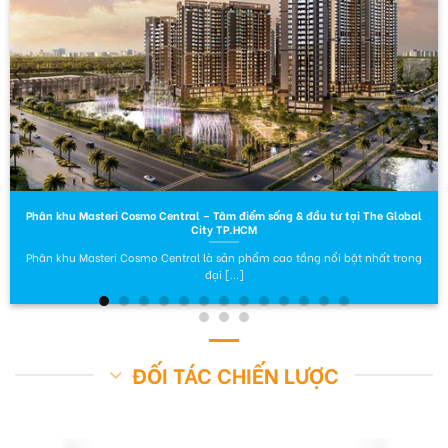
Phân khu Masteri Cosmo Central – Tâm điểm sống & đầu tư tại The Global
City TP.HCM
Phân khu Masteri Cosmo Central là sản phẩm cao tầng nổi bật nhất trong
đại [...]
ĐỐI TÁC CHIẾN LƯỢC