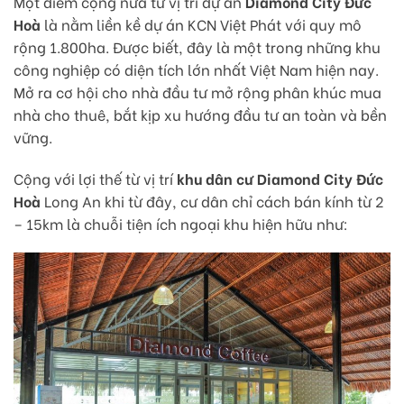
Một điểm cộng nữa từ vị trí dự án
Diamond City Đức
Hoà
là nằm liền kề dự án KCN Việt Phát với quy mô
rộng 1.800ha. Được biết, đây là một trong những khu
công nghiệp có diện tích lớn nhất Việt Nam hiện nay.
Mở ra cơ hội cho nhà đầu tư mở rộng phân khúc mua
nhà cho thuê, bắt kịp xu hướng đầu tư an toàn và bền
vững.
Cộng với lợi thế từ vị trí
khu dân cư Diamond City Đức
Hoà
Long An khi từ đây, cư dân chỉ cách bán kính từ 2
– 15km là chuỗi tiện ích ngoại khu hiện hữu như: