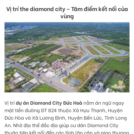
Vị trí the
d
iamond city – Tâm điểm kết nối của
vùng
Vị trí
dự án Diamond City Đức Hoà
nằm án ngữ ngay
mặt tiền đường ĐT 824 thuộc Xã Hựu Thạnh, Huyện
Đức Hòa và Xã Lương Bình, Huyện Bến Lức, Tỉnh Long
An. Nhờ địa thế đắc địa giúp cư dân Diamond City
thuận tiện kết nối đến các tỉnh lân cận và giao thương