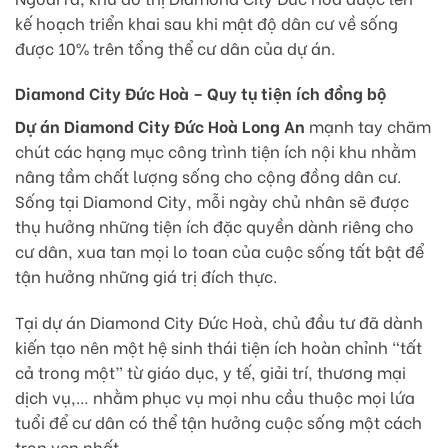
kế hoạch triển khai sau khi mật độ dân cư về sống
được 10% trên tổng thể cư dân của dự án.
Diamond City Đức Hoà – Quy tụ tiện ích đồng bộ
Dự án Diamond City Đức Hoà Long An
mạnh tay chăm
chút các hạng mục công trình tiện ích nội khu nhằm
nâng tầm chất lượng sống cho cộng đồng dân cư.
Sống tại Diamond City, mỗi ngày chủ nhân sẽ được
thụ hưởng những tiện ích đặc quyền dành riêng cho
cư dân, xua tan mọi lo toan của cuộc sống tất bật để
tận hưởng những giá trị đích thực.
Tại dự án Diamond City Đức Hoà, chủ đầu tư đã dành
kiến tạo nên một hệ sinh thái tiện ích hoàn chỉnh “tất
cả trong một” từ giáo dục, y tế, giải trí, thương mại
dịch vụ,… nhằm phục vụ mọi nhu cầu thuộc mọi lứa
tuổi để cư dân có thể tận hưởng cuộc sống một cách
trọn vẹn nhất.