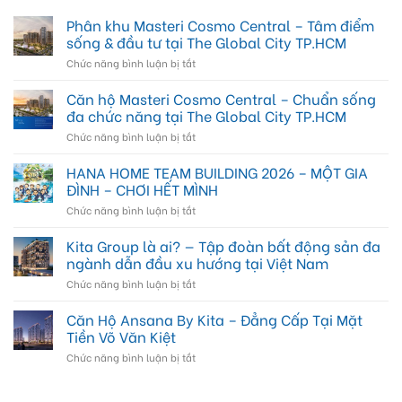
Phân khu Masteri Cosmo Central – Tâm điểm
sống & đầu tư tại The Global City TP.HCM
ở
Chức năng bình luận bị tắt
Phân
khu
Căn hộ Masteri Cosmo Central – Chuẩn sống
Masteri
đa chức năng tại The Global City TP.HCM
Cosmo
ở
Chức năng bình luận bị tắt
Central
Căn
–
hộ
HANA HOME TEAM BUILDING 2026 – MỘT GIA
Tâm
Masteri
điểm
ĐÌNH – CHƠI HẾT MÌNH
Cosmo
sống
ở
Chức năng bình luận bị tắt
Central
&
HANA
–
đầu
HOME
Kita Group là ai? — Tập đoàn bất động sản đa
Chuẩn
tư
TEAM
sống
ngành dẫn đầu xu hướng tại Việt Nam
tại
BUILDING
đa
The
ở
Chức năng bình luận bị tắt
2026
chức
Global
Kita
–
năng
City
Group
Căn Hộ Ansana By Kita – Đẳng Cấp Tại Mặt
MỘT
tại
TP.HCM
là
GIA
Tiền Võ Văn Kiệt
The
ai?
ĐÌNH
Global
ở
Chức năng bình luận bị tắt
—
–
City
Căn
Tập
CHƠI
TP.HCM
Hộ
đoàn
HẾT