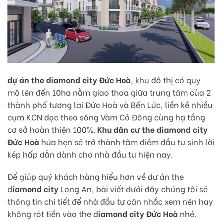
dự án the diamond city Đức Hoà
, khu đô thị có quy
mô lên đến 10ha nằm giao thoa giữa trung tâm của 2
thành phố tương lai Đức Hoà và Bến Lức, liền kề nhiều
cụm KCN dọc theo sông Vàm Cỏ Đông cùng hạ tầng
cơ sở hoàn thiện 100%.
Khu dân cư the diamond city
Đức Hoà
hứa hẹn sẽ trở thành tâm điểm đầu tư sinh lời
kép hấp dẫn dành cho nhà đầu tư hiện nay.
Để giúp quý khách hàng hiểu hơn về dự án the
d
iamond city
Long An, bài viết dưới đây chúng tôi sẽ
thông tin chi tiết để nhà đầu tư cân nhắc xem nên hay
không rót tiền vào the d
iamond city Đức Hoà
nhé.