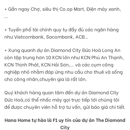
+ Gần ngay Chợ, siêu thị Co.op Mart, Điện máy xanh,
…
+ Tuyến phố tài chính quy tụ đầy đủ các ngân hàng
như Vietcombank, Sacombank, ACB…
+ Xung quanh dự án Diamond City Đức Hoà Long An
còn tập trung hơn 10 KCN lớn như KCN Phú An Thạnh,
KCN Thịnh Phát, KCN Hải Sơn,… và các cụm công
nghiệp nhỏ nhằm đáp ứng nhu cầu cho thuê và sống
cho công nhân,chuyên gia là rất lớn.
Quý khách hàng quan tâm đến dự án Diamond City
Đức Hoà,có thể nhấc máy gọi trực tiếp tới chúng tôi
để được chuyên viên hỗ trợ tư vấn, gửi báo giá chi tiết.
Hana Home tự hào là F1 uy tín của dự án The Diamond
City