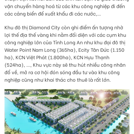
vận chuyển hàng hoá từ các khu công nghiệp đi đến
các cảng biển để xuất khẩu đi các nước,…
Khu đô thị Diamond City còn ghi điểm ấn tượng nhờ
lợi thế địa thế vàng khi nằm đối diện với các cụm khu
công nghiệp lớn của Tỉnh Long An như khu đại đô thị
Water Point Nam Long (365ha), Ecity Tân Đức (1.150
ha), KCN Việt Phát (1.800ha), KCN Hựu Thạnh
(524ha), …, Khu vực này sẽ thu hút nhiều công nhân
đổ về, mở ra cơ hội đón sóng đầu tư vào khu công
nghiệp cũng như khai thác cho thuê là rất lớn.