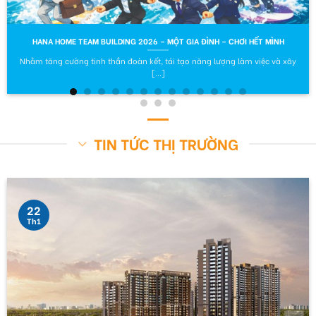
HANA HOME TEAM BUILDING 2026 – MỘT GIA ĐÌNH – CHƠI HẾT MÌNH
Nhằm tăng cường tinh thần đoàn kết, tái tạo năng lượng làm việc và xây
[...]
TIN TỨC THỊ TRƯỜNG
22
Th1