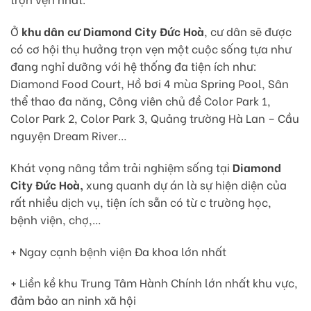
Ở
khu dân cư Diamond City Đức Hoà
, cư dân sẽ được
có cơ hội thụ hưởng trọn vẹn một cuộc sống tựa như
đang nghỉ dưỡng với hệ thống đa tiện ích như:
Diamond Food Court, Hồ bơi 4 mùa Spring Pool, Sân
thể thao đa năng, Công viên chủ đề Color Park 1,
Color Park 2, Color Park 3, Quảng trường Hà Lan – Cầu
nguyện Dream River…
Khát vọng nâng tầm trải nghiệm sống tại
Diamond
City Đức Hoà,
xung quanh dự án là sự hiện diện của
rất nhiều dịch vụ, tiện ích sẵn có từ c trường học,
bệnh viện, chợ,…
+ Ngay cạnh bệnh viện Đa khoa lớn nhất
+ Liền kề khu Trung Tâm Hành Chính lớn nhất khu vực,
đảm bảo an ninh xã hội