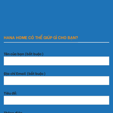
HANA HOME CÓ THỂ GIÚP GÌ CHO BẠN?
Tên của bạn (bắt buộc)
Địa chỉ Email (bắt buộc)
Tiêu đề:
Thông điệp