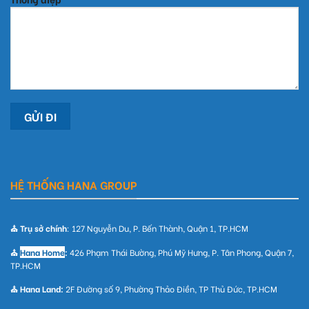
HỆ THỐNG HANA GROUP
⛪ Trụ sở chính
: 127 Nguyễn Du, P. Bến Thành, Quận 1, TP.HCM
⛪
Hana Home
:
426 Phạm Thái Bường, Phú Mỹ Hưng, P. Tân Phong, Quận 7,
TP.HCM
⛪ Hana Land:
2F Đường số 9, Phường Thảo Điền, TP Thủ Đức, TP.HCM