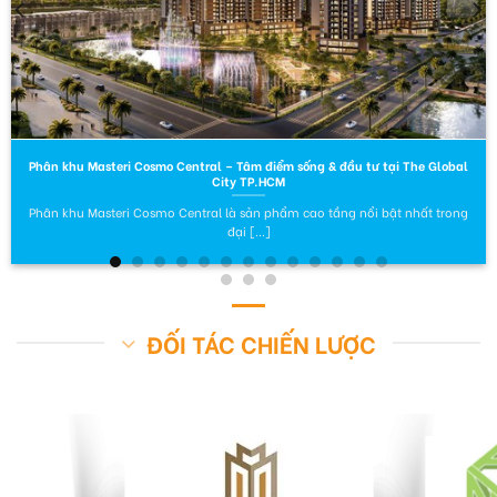
Phân khu Masteri Cosmo Central – Tâm điểm sống & đầu tư tại The Global
City TP.HCM
Phân khu Masteri Cosmo Central là sản phẩm cao tầng nổi bật nhất trong
đại [...]
ĐỐI TÁC CHIẾN LƯỢC