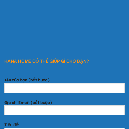
HANA HOME CÓ THỂ GIÚP GÌ CHO BẠN?
Tên của bạn (bắt buộc)
Địa chỉ Email (bắt buộc)
Tiêu đề: