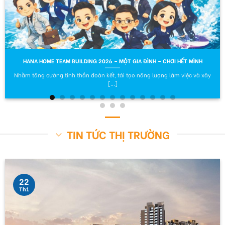
HANA HOME TEAM BUILDING 2026 – MỘT GIA ĐÌNH – CHƠI HẾT MÌNH
Nhằm tăng cường tinh thần đoàn kết, tái tạo năng lượng làm việc và xây
[...]
TIN TỨC THỊ TRƯỜNG
22
Th1