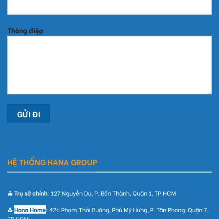
Thông điệp
HỆ THỐNG HANA GROUP
⛪ Trụ sở chính
: 127 Nguyễn Du, P. Bến Thành, Quận 1, TP.HCM
⛪
Hana Home
:
426 Phạm Thái Bường, Phú Mỹ Hưng, P. Tân Phong, Quận 7,
TP.HCM