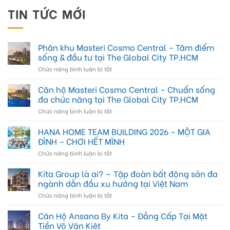
TIN TỨC MỚI
Phân khu Masteri Cosmo Central – Tâm điểm
sống & đầu tư tại The Global City TP.HCM
ở
Chức năng bình luận bị tắt
Phân
khu
Căn hộ Masteri Cosmo Central – Chuẩn sống
Masteri
đa chức năng tại The Global City TP.HCM
Cosmo
ở
Chức năng bình luận bị tắt
Central
Căn
–
hộ
HANA HOME TEAM BUILDING 2026 – MỘT GIA
Tâm
Masteri
điểm
ĐÌNH – CHƠI HẾT MÌNH
Cosmo
sống
ở
Chức năng bình luận bị tắt
Central
&
HANA
–
đầu
HOME
Kita Group là ai? — Tập đoàn bất động sản đa
Chuẩn
tư
TEAM
sống
ngành dẫn đầu xu hướng tại Việt Nam
tại
BUILDING
đa
The
ở
Chức năng bình luận bị tắt
2026
chức
Global
Kita
–
năng
City
Group
Căn Hộ Ansana By Kita – Đẳng Cấp Tại Mặt
MỘT
tại
TP.HCM
là
GIA
Tiền Võ Văn Kiệt
The
ai?