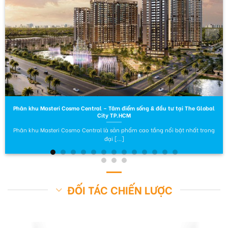
Phân khu Masteri Cosmo Central – Tâm điểm sống & đầu tư tại The Global
City TP.HCM
Phân khu Masteri Cosmo Central là sản phẩm cao tầng nổi bật nhất trong
đại [...]
ĐỐI TÁC CHIẾN LƯỢC