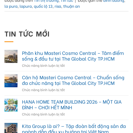
la pura
,
lapura
,
quốc lộ 13
,
risa
,
thuận an
TIN TỨC MỚI
Phân khu Masteri Cosmo Central – Tâm điểm
sống & đầu tư tại The Global City TP.HCM
ở
Chức năng bình luận bị tắt
Phân
khu
Căn hộ Masteri Cosmo Central – Chuẩn sống
Masteri
đa chức năng tại The Global City TP.HCM
Cosmo
ở
Chức năng bình luận bị tắt
Central
Căn
–
hộ
HANA HOME TEAM BUILDING 2026 – MỘT GIA
Tâm
Masteri
điểm
ĐÌNH – CHƠI HẾT MÌNH
Cosmo
sống
ở
Chức năng bình luận bị tắt
Central
&
HANA
–
đầu
HOME
Kita Group là ai? — Tập đoàn bất động sản đa
Chuẩn
tư
TEAM
sống
ngành dẫn đầu xu hướng tại Việt Nam
tại