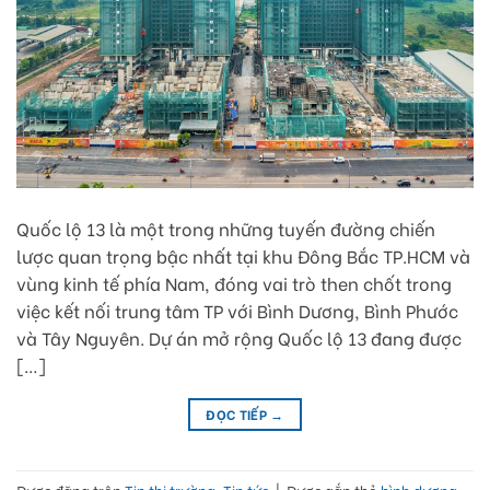
Quốc lộ 13 là một trong những tuyến đường chiến
lược quan trọng bậc nhất tại khu Đông Bắc TP.HCM và
vùng kinh tế phía Nam, đóng vai trò then chốt trong
việc kết nối trung tâm TP với Bình Dương, Bình Phước
và Tây Nguyên. Dự án mở rộng Quốc lộ 13 đang được
[…]
ĐỌC TIẾP
→
Được đăng trên
Tin thị trường
,
Tin tức
|
Được gắn thẻ
bình dương
,