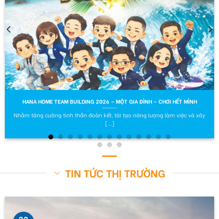
HANA HOME TEAM BUILDING 2026 – MỘT GIA ĐÌNH – CHƠI HẾT MÌNH
Nhằm tăng cường tinh thần đoàn kết, tái tạo năng lượng làm việc và xây
[...]
TIN TỨC THỊ TRƯỜNG
22