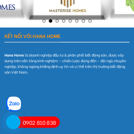
KẾT NỐI VỚI HANA HOME
Hana Home
là doanh nghiệp đầu tư & phân phối bất động sản, được xây
dựng trên nền tảng kinh nghiệm – chiến lược đúng đắn – đội ngũ chuyên
nghiệp, không ngừng khẳng định uy tín và vị thế trên thị trường bất động
sản Việt Nam.
0902 810 838