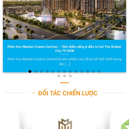
Phân khu Masteri Cosmo Central – Tâm điểm sống & đầu tư tại The Global
City TP.HCM
Phân khu Masteri Cosmo Central là sản phẩm cao tầng nổi bật nhất trong
đại [...]
ĐỐI TÁC CHIẾN LƯỢC