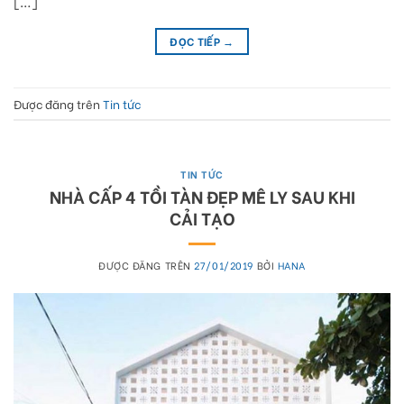
[…]
ĐỌC TIẾP
→
Được đăng trên
Tin tức
TIN TỨC
NHÀ CẤP 4 TỒI TÀN ĐẸP MÊ LY SAU KHI
CẢI TẠO
ĐƯỢC ĐĂNG TRÊN
27/01/2019
BỞI
HANA