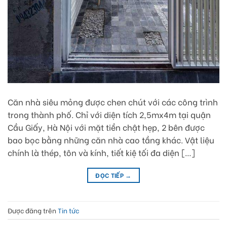
Căn nhà siêu mỏng được chen chút với các công trình
trong thành phố. Chỉ với diện tích 2,5mx4m tại quận
Cầu Giấy, Hà Nội với mặt tiền chật hẹp, 2 bên được
bao bọc bằng những căn nhà cao tầng khác. Vật liệu
chính là thép, tôn và kính, tiết kiệ tối đa diện […]
ĐỌC TIẾP
→
Được đăng trên
Tin tức