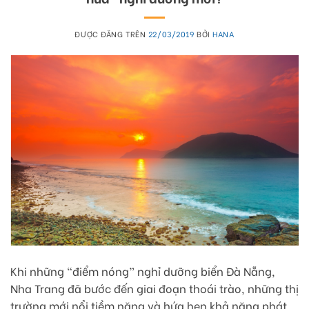
ĐƯỢC ĐĂNG TRÊN
22/03/2019
BỞI
HANA
Khi những “điểm nóng” nghỉ dưỡng biển Đà Nẵng,
Nha Trang đã bước đến giai đoạn thoái trào, những thị
trường mới nổi tiềm năng và hứa hẹn khả năng phát