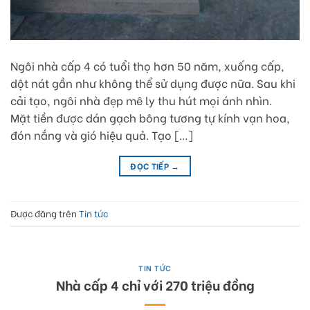
Ngôi nhà cấp 4 có tuổi thọ hơn 50 năm, xuống cấp,
dột nát gần như không thể sử dụng được nữa. Sau khi
cải tạo, ngôi nhà đẹp mê ly thu hút mọi ánh nhìn.
Mặt tiền được dán gạch bông tương tự kính vạn hoa,
đón nắng và gió hiệu quả. Tạo […]
ĐỌC TIẾP
→
Được đăng trên
Tin tức
TIN TỨC
Nhà cấp 4 chỉ với 270 triệu đồng