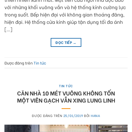
với những khối vuông vắn và hệ thống kính cường lực
trong suốt. Bếp hiện đại với không gian thoáng đãng,
hiện đại. Hệ thống cửa kính giúp tận dụng tối đa ánh
[…]
ĐỌC TIẾP
→
Được đăng trên
Tin tức
TIN TỨC
CĂN NHÀ 10 MÉT VUÔNG KHÔNG TỐN
MỘT VIÊN GẠCH VẪN XING LUNG LINH
ĐƯỢC ĐĂNG TRÊN
25/01/2019
BỞI
HANA