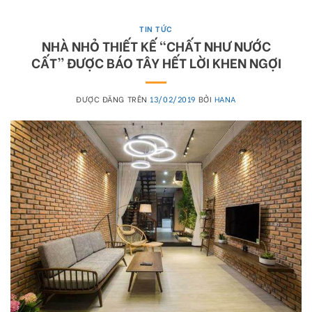
TIN TỨC
NHÀ NHỎ THIẾT KẾ “CHẤT NHƯ NƯỚC
CẤT” ĐƯỢC BÁO TÂY HẾT LỜI KHEN NGỢI
ĐƯỢC ĐĂNG TRÊN
13/02/2019
BỞI
HANA