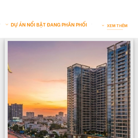
HẾT
Ansana
bất
MÌNH
By
động
Kita
sản
–
đa
DỰ ÁN NỔI BẬT ĐANG PHÂN PHỐI
Đẳng
XEM THÊM
ngành
Cấp
dẫn
Tại
đầu
Mặt
xu
Tiền
hướng
Võ
tại
Văn
Việt
Kiệt
Nam
ASANA BY KITA
Đại lộ Võ Văn Kiệt, Phường An Lạc, Quận
Bình Tân, TP.HCM.