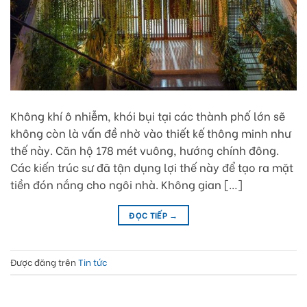
Không khí ô nhiễm, khói bụi tại các thành phố lớn sẽ
không còn là vấn đề nhờ vào thiết kế thông minh như
thế này. Căn hộ 178 mét vuông, hướng chính đông.
Các kiến trúc sư đã tận dụng lợi thế này để tạo ra mặt
tiền đón nắng cho ngôi nhà. Không gian […]
ĐỌC TIẾP
→
Được đăng trên
Tin tức