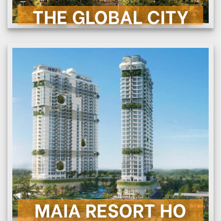
CHI TIẾT
THE GLOBAL CITY
MAIA RESORT HỒ
TRÀM
Đường ven biển, xã Hồ Tràm, Tp Hồ Chí
Minh
MAIA RESORT HO
CHI TIẾT